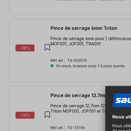
Pince de serrage 6mm Triton
Pince de serrage 6mm pour | défonceuse
MOF001, JOF001, TRA001
-13%
Réf. art. :
TS-520575
En stock, livraison sous 1-2 jours ouvrés
Pince de serrage 12.7mm Triton
Pince de serrage 12,7mm (1/2 pouce) | 
Triton MOF001, JOF001 et TRA001
-13%
Réf. art. :
TS-721116