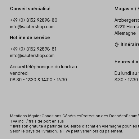
Conseil spécialisé
Magasin / 
+49 (0) 8152 92898-80
Arzbergerst
info@sautershop.com
82211 Herrs
Allemagne
Hotline de service
Itinérai
+49 (0) 8152 92898-81
info@sautershop.com
Heures d'o
Accueil téléphonique du lundi au
vendredi
Du lundi au
08:30 - 12:30 & 14:00 - 16:30
8:30 - 12:30
Mentions légales
Conditions Générales
Protection des Données
Paramè
TVA incl. / frais de port en sus
* livraison gratuite à partir de 150 euros d'achat en Allemagne pour les 
Selon le pays de livraison, la TVA peut varier lors du paiement.