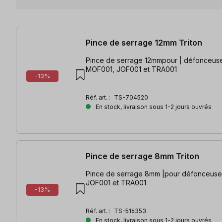
5 articles trouvés
Pince de serrage 12mm Triton
Pince de serrage 12mmpour | défonceuse
MOF001, JOF001 et TRA001
-13%
Réf. art. :
TS-704520
En stock, livraison sous 1-2 jours ouvrés
Pince de serrage 8mm Triton
Pince de serrage 8mm |pour défonceuse
JOF001 et TRA001
-13%
Réf. art. :
TS-516353
En stock, livraison sous 1-2 jours ouvrés