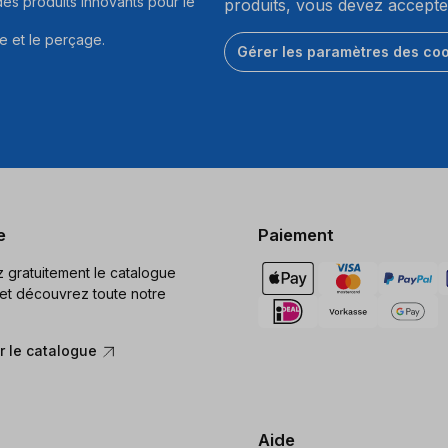
es produits innovants pour le
produits, vous devez accepte
e et le perçage.
Gérer les paramètres des co
e
Paiement
gratuitement le catalogue
et découvrez toute notre
 le catalogue
Aide