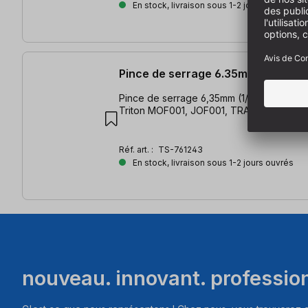
En stock, livraison sous 1-2 jours ouvrés
Pince de serrage 6.35mm Triton
Pince de serrage 6,35mm (1/4 pouce) | 
Triton MOF001, JOF001, TRA001
Réf. art. :
TS-761243
En stock, livraison sous 1-2 jours ouvrés
nouveau. innovant. professio