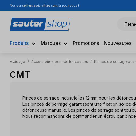
Nos conseillers spécialisés sont là pour vous !
sser au contenu principal
Passer à la recherche
Passer à la navigation principale
Term
Produits
Marques
Promotions
Nouveautés
Fraisage
/
Accessoires pour défonceuses
/
Pinces de serrage pou
CMT
Pinces de serrage industrielles 12 mm pour les défonc
Les pinces de serrage garantissent une fixation solide d
défonceuse manuelle. Les pinces de serrage sont toujo
Nous recommandons de commander un écrou par pince 