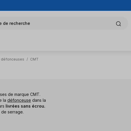
e de recherche
r défonceuses
/
CMT
euses de marque CMT.
e la
défonceuse
dans la
urs
livrées sans écrou.
de serrage.