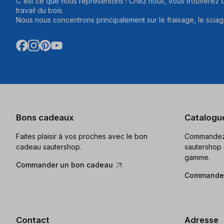
C'est ce que nous représentons ! Chez nous, vous trouverez d
travail du bois.
Nous nous concentrons principalement sur le fraisage, le sciag
Bons cadeaux
Catalogu
Faites plaisir à vos proches avec le bon
Commandez 
cadeau sautershop.
sautershop 
gamme.
Commander un bon cadeau
Commander
Contact
Adresse