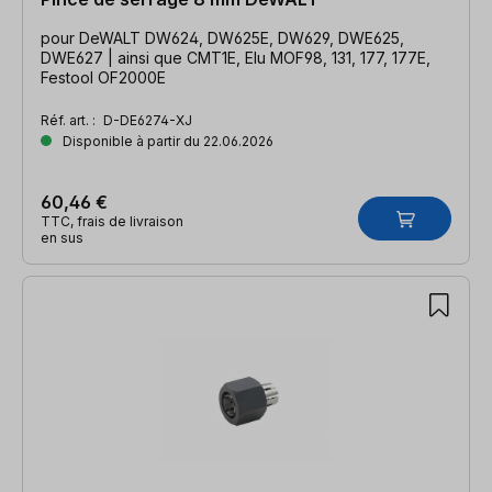
pour DeWALT DW624, DW625E, DW629, DWE625,
DWE627 | ainsi que CMT1E, Elu MOF98, 131, 177, 177E,
Festool OF2000E
Réf. art. :
D-DE6274-XJ
Disponible à partir du 22.06.2026
60,46 €
TTC, frais de livraison
en sus