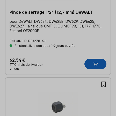
Pince de serrage 1/2" (12,7 mm) DeWALT
pour DeWALT DW624, DW625E, DW629, DWE625,
DWE627 | ainsi que CMT1E, Elu MOF98, 131, 177, 177E,
Festool OF2000E
Réf. art. :
D-DE6278-XJ
En stock, livraison sous 1-2 jours ouvrés
62,54 €
TTC, frais de livraison
en sus