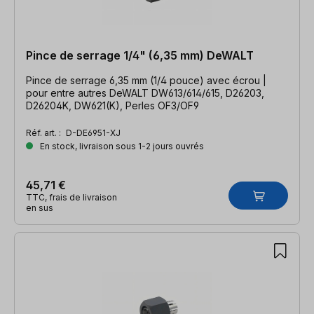
Pince de serrage 1/4" (6,35 mm) DeWALT
Pince de serrage 6,35 mm (1/4 pouce) avec écrou |
pour entre autres DeWALT DW613/614/615, D26203,
D26204K, DW621(K), Perles OF3/OF9
Réf. art. :
D-DE6951-XJ
En stock, livraison sous 1-2 jours ouvrés
45,71 €
TTC, frais de livraison
en sus