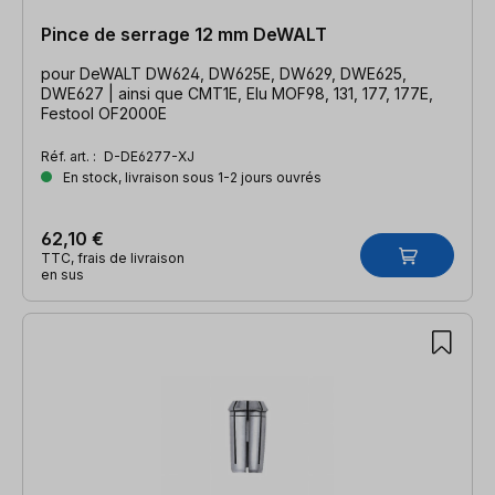
Pince de serrage 12 mm DeWALT
pour DeWALT DW624, DW625E, DW629, DWE625,
DWE627 | ainsi que CMT1E, Elu MOF98, 131, 177, 177E,
Festool OF2000E
Réf. art. :
D-DE6277-XJ
En stock, livraison sous 1-2 jours ouvrés
62,10 €
TTC, frais de livraison
en sus