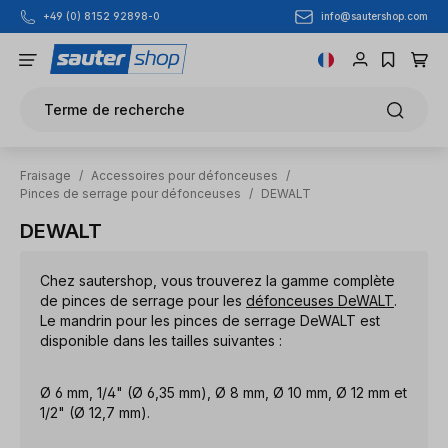
info@sautershop.com
+49 (0) 8152 92898-0
Passer au contenu principal
Terme de recherche
Fraisage
/
Accessoires pour défonceuses
/
Pinces de serrage pour défonceuses
/
DEWALT
DEWALT
Chez sautershop, vous trouverez la gamme complète
de pinces de serrage pour les
défonceuses DeWALT
.
Le mandrin pour les pinces de serrage DeWALT est
disponible dans les tailles suivantes :
Ø 6 mm, 1/4" (Ø 6,35 mm), Ø 8 mm, Ø 10 mm, Ø 12 mm et
1/2" (Ø 12,7 mm).