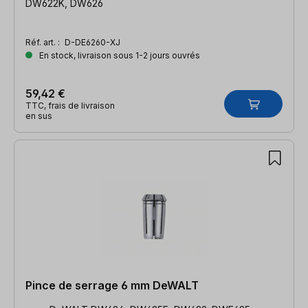
DW622K, DW626
Réf. art. :
D-DE6260-XJ
En stock, livraison sous 1-2 jours ouvrés
59,42 €
TTC, frais de livraison
en sus
Pince de serrage 6 mm DeWALT