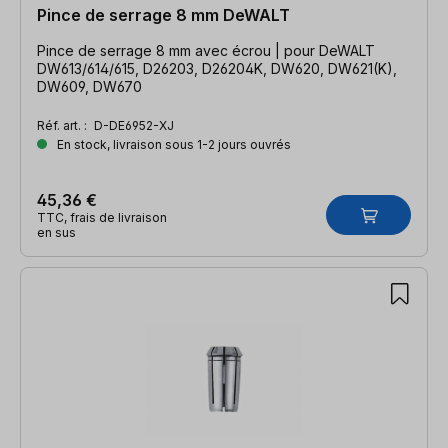
Pince de serrage 8 mm DeWALT
Pince de serrage 8 mm avec écrou | pour DeWALT
DW613/614/615, D26203, D26204K, DW620, DW621(K),
DW609, DW670
Réf. art. :
D-DE6952-XJ
En stock, livraison sous 1-2 jours ouvrés
45,36 €
TTC, frais de livraison
en sus