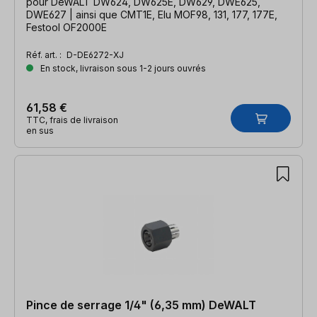
pour DeWALT DW624, DW625E, DW629, DWE625,
DWE627 | ainsi que CMT1E, Elu MOF98, 131, 177, 177E,
Festool OF2000E
Réf. art. :
D-DE6272-XJ
En stock, livraison sous 1-2 jours ouvrés
61,58 €
TTC, frais de livraison
en sus
Pince de serrage 1/4" (6,35 mm) DeWALT