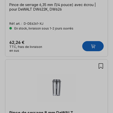
Pince de serrage 6,35 mm (1/4 pouce) avec écrou |
pour DeWALT DW622K, DW626
Réf. art. :
D-DE6261-XJ
En stock, livraison sous 1-2 jours ouvrés
62,26 €
TTC, frais de livraison
en sus
Pince de serrage 8 mm DeWALT