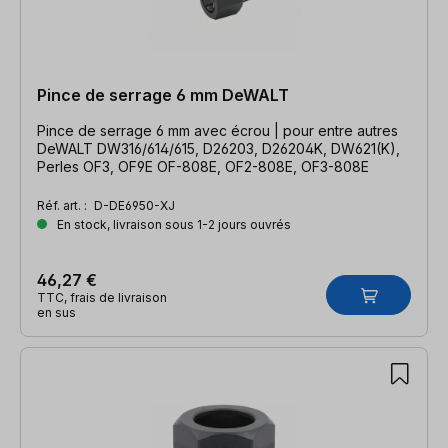
Pince de serrage 6 mm DeWALT
Pince de serrage 6 mm avec écrou | pour entre autres
DeWALT DW316/614/615, D26203, D26204K, DW621(K),
Perles OF3, OF9E OF-808E, OF2-808E, OF3-808E
Réf. art. :
D-DE6950-XJ
En stock, livraison sous 1-2 jours ouvrés
46,27 €
TTC, frais de livraison
en sus