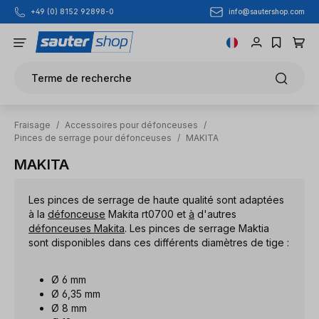
info@sautershop.com
+49 (0) 8152 92898-0
Passer au contenu principal
Terme de recherche
Fraisage
/
Accessoires pour défonceuses
/
Pinces de serrage pour défonceuses
/
MAKITA
MAKITA
Les pinces de serrage de haute qualité sont adaptées
à la
défonceuse
Makita rt0700 et
à
d'autres
défonceuses Makita
. Les pinces de serrage Maktia
sont disponibles dans ces différents diamètres de tige :
Ø 6 mm
Ø 6,35 mm
Ø 8 mm