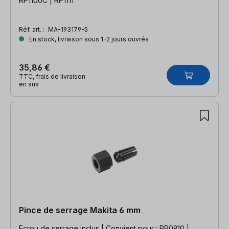
RP1100C | RP1111
Réf. art. :
MA-193179-5
En stock, livraison sous 1-2 jours ouvrés
35,86 €
TTC, frais de livraison
en sus
Pince de serrage Makita 6 mm
Ecrou de serrage inclus | Convient pour : RP0910 |