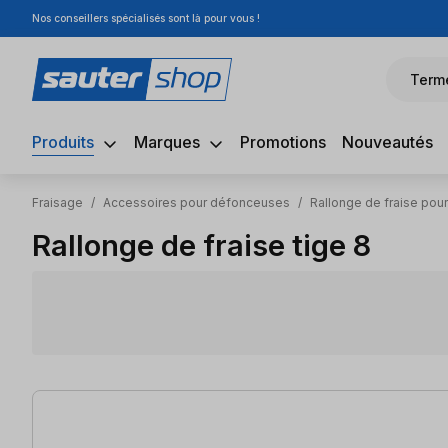
Nos conseillers spécialisés sont là pour vous !
sser au contenu principal
Passer à la recherche
Passer à la navigation principale
Term
Produits
Marques
Promotions
Nouveautés
Fraisage
/
Accessoires pour défonceuses
/
Rallonge de fraise po
Rallonge de fraise tige 8
4 articles trouvés