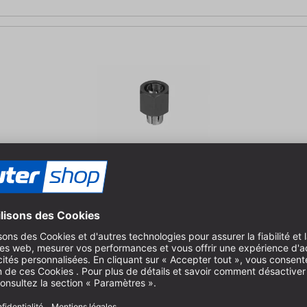
 et CE/8635 Pince de serrage D=6.35mm pour fraise à queue 1/4" (6