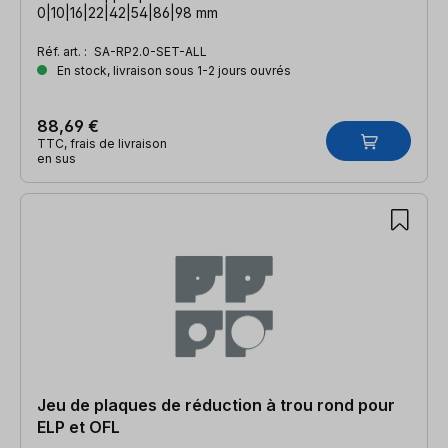
0|10|16|22|42|54|86|98 mm
Réf. art. :
SA-RP2.0-SET-ALL
En stock, livraison sous 1-2 jours ouvrés
88,69 €
TTC, frais de livraison
en sus
Jeu de plaques de réduction à trou rond pour
ELP et OFL