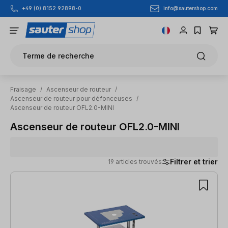
info@sautershop.com
+49 (0) 8152 92898-0
Passer au contenu principal
Terme de recherche
Fraisage
/
Ascenseur de routeur
/
Ascenseur de routeur pour défonceuses
/
Ascenseur de routeur OFL2.0-MINI
Ascenseur de routeur OFL2.0-MINI
Filtrer et trier
19 articles trouvés
19 articles trouvés