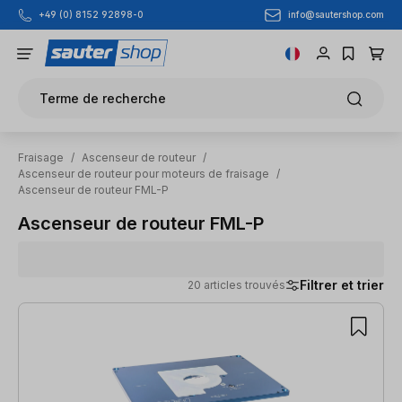
info@sautershop.com
+49 (0) 8152 92898-0
Passer au contenu principal
Terme de recherche
Fraisage
/
Ascenseur de routeur
/
Ascenseur de routeur pour moteurs de fraisage
/
Ascenseur de routeur FML-P
Ascenseur de routeur FML-P
Filtrer et trier
20 articles trouvés
20 articles trouvés