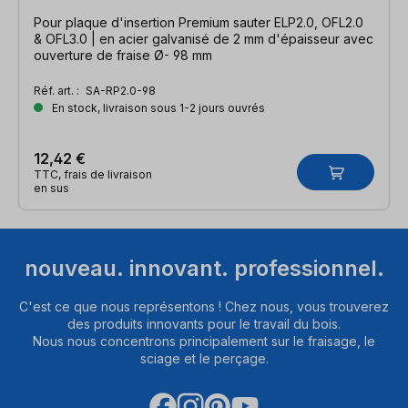
Pour plaque d'insertion Premium sauter ELP2.0, OFL2.0
& OFL3.0 | en acier galvanisé de 2 mm d'épaisseur avec
ouverture de fraise Ø- 98 mm
Réf. art. :
SA-RP2.0-98
En stock, livraison sous 1-2 jours ouvrés
12,42 €
TTC, frais de livraison
en sus
nouveau. innovant. professionnel.
C'est ce que nous représentons ! Chez nous, vous trouverez
des produits innovants pour le travail du bois.
Nous nous concentrons principalement sur le fraisage, le
sciage et le perçage.