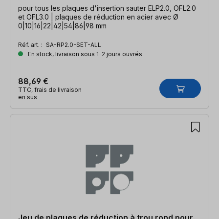
pour tous les plaques d'insertion sauter ELP2.0, OFL2.0
et OFL3.0 | plaques de réduction en acier avec Ø
0|10|16|22|42|54|86|98 mm
Réf. art. :
SA-RP2.0-SET-ALL
En stock, livraison sous 1-2 jours ouvrés
88,69 €
TTC, frais de livraison
en sus
Jeu de plaques de réduction à trou rond pour