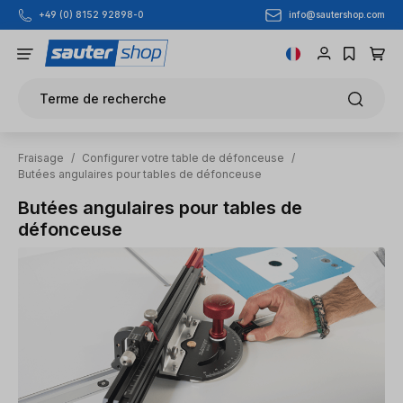
info@sautershop.com
+49 (0) 8152 92898-0
Passer au contenu principal
Terme de recherche
Fraisage
/
Configurer votre table de défonceuse
/
Butées angulaires pour tables de défonceuse
Butées angulaires pour tables de
défonceuse