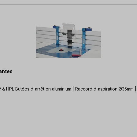
tantes
u 2x butée pivotante