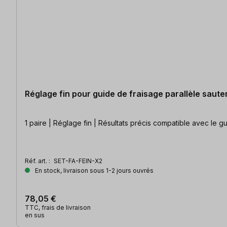
Réglage fin pour guide de fraisage parallèle sauter
1 paire | Réglage fin | Résultats p
Réf. art. :
SET-FA-FEIN-X2
En stock, livraison sous 1-2 jours ouvrés
78,05 €
TTC, frais de livraison
en sus