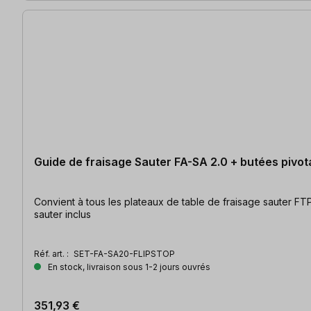
Guide de fraisage Sauter FA-SA 2.0 + butées pivo
Convient à tous les plateaux de table de fraisage sauter FTP & HPL Butées d'arrêt en aluminium | Raccord d'aspiration Ø35mm | Fonction d'assemblage en contin
sauter inclus
Réf. art. :
SET-FA-SA20-FLIPSTOP
En stock, livraison sous 1-2 jours ouvrés
351,93 €