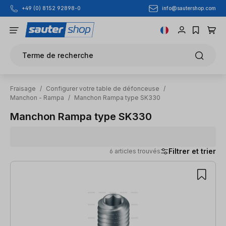
info@sautershop.com
+49 (0) 8152 92898-0
Passer au contenu principal
Terme de recherche
Fraisage
/
Configurer votre table de défonceuse
/
Manchon - Rampa
/
Manchon Rampa type SK330
Manchon Rampa type SK330
Filtrer et trier
6 articles trouvés
6 articles trouvés