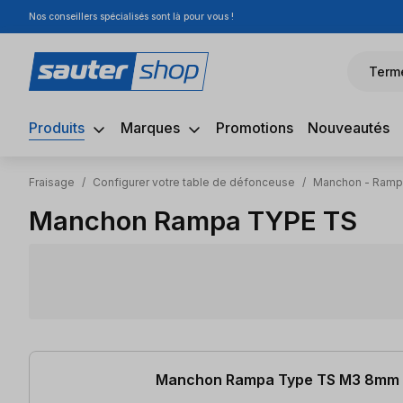
Nos conseillers spécialisés sont là pour vous !
sser au contenu principal
Passer à la recherche
Passer à la navigation principale
Term
Produits
Marques
Promotions
Nouveautés
Fraisage
/
Configurer votre table de défonceuse
/
Manchon - Ramp
Manchon Rampa TYPE TS
6 articles trouvés
Manchon Rampa Type TS M3 8mm 