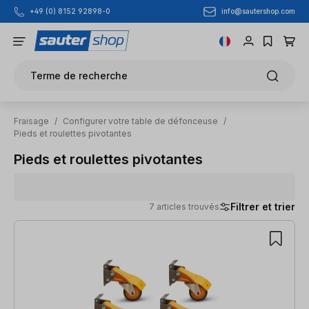
info@sautershop.com
+49 (0) 8152 92898-0
Passer au contenu principal
Terme de recherche
Fraisage
/
Configurer votre table de défonceuse
/
Pieds et roulettes pivotantes
Pieds et roulettes pivotantes
Filtrer et trier
7 articles trouvés
7 articles trouvés