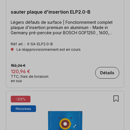
sauter plaque d'insertion ELP2.0-B
Légers défauts de surface | Fonctionnement complet
plaque d'insertion premium en aluminium - Made in
Germany pré-percée pour BOSCH GOF1250 , 1600,
2000, GMF1600 & POF1300, 1400 Dimensions : 306 x
229 x 9 mm
Réf. art. :
II-SA-ELP2.0-B
Le réapprovisionnement est en cours
152,26 €
120,96 €
Détails
TTC, frais de livraison
en sus
-23%
Nouveau