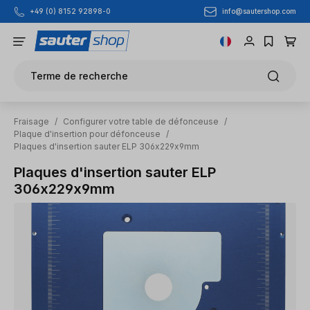
info@sautershop.com
+49 (0) 8152 92898-0
Passer au contenu principal
Terme de recherche
Fraisage
/
Configurer votre table de défonceuse
/
Plaque d'insertion pour défonceuse
/
Plaques d'insertion sauter ELP 306x229x9mm
Plaques d'insertion sauter ELP
306x229x9mm