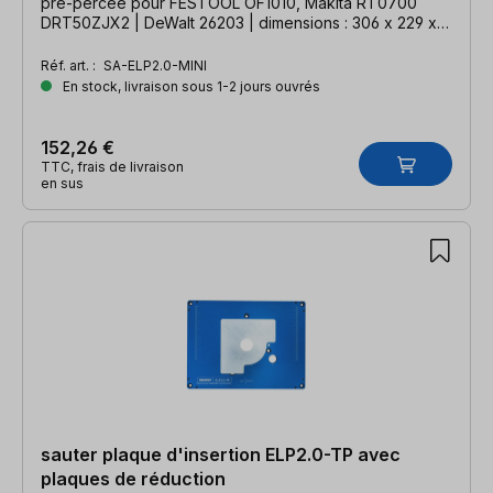
pré-percée pour FESTOOL OF1010, Makita RT0700
DRT50ZJX2 | DeWalt 26203 | dimensions : 306 x 229 x 9
mm
Réf. art. :
SA-ELP2.0-MINI
En stock, livraison sous 1-2 jours ouvrés
152,26 €
TTC, frais de livraison
en sus
sauter plaque d'insertion ELP2.0-TP avec
plaques de réduction