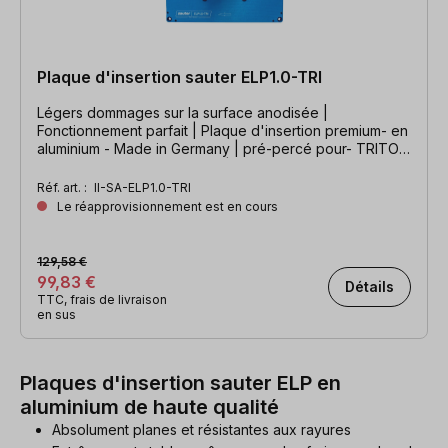
Plaque d'insertion sauter ELP1.0-TRI
Légers dommages sur la surface anodisée |
Fonctionnement parfait | Plaque d'insertion premium- en
aluminium - Made in Germany | pré-percé pour- TRITON
TRA001, TRA002 & MOF001 | Dimensions : 306 x 229 x 9
mm
Réf. art. :
II-SA-ELP1.0-TRI
Le réapprovisionnement est en cours
129,58 €
99,83 €
Détails
TTC, frais de livraison
en sus
Plaques d'insertion sauter ELP en
aluminium de haute qualité
Absolument planes et résistantes aux rayures