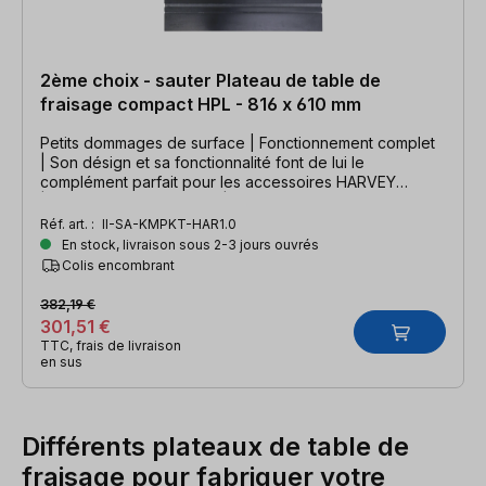
2ème choix - sauter Plateau de table de
fraisage compact HPL - 816 x 610 mm
Petits dommages de surface | Fonctionnement complet
| Son désign et sa fonctionnalité font de lui le
complément parfait pour les accessoires HARVEY
| Matériau : compact HPL | Dimensions : 816 x 610 x 20
mm | extrêmement robuste
Réf. art. :
II-SA-KMPKT-HAR1.0
En stock, livraison sous 2-3 jours ouvrés
Colis encombrant
382,19 €
301,51 €
TTC, frais de livraison
en sus
Différents plateaux de table de
fraisage pour fabriquer votre