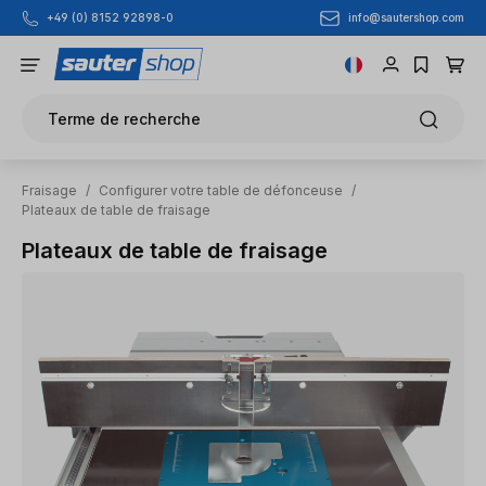
info@sautershop.com
+49 (0) 8152 92898-0
Passer au contenu principal
Terme de recherche
Fraisage
/
Configurer votre table de défonceuse
/
Plateaux de table de fraisage
Plateaux de table de fraisage