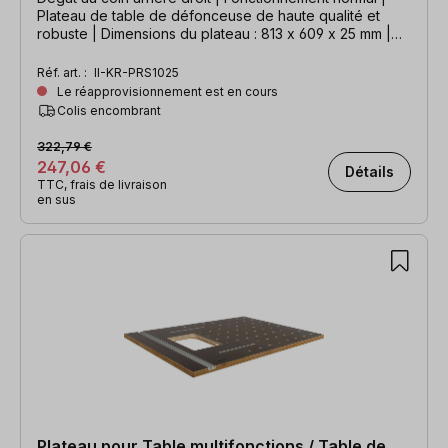
Plateau de table de défonceuse de haute qualité et
robuste | Dimensions du plateau : 813 x 609 x 25 mm |
Découpe : 298 x 235 x 9,5 mm
Réf. art. :
II-KR-PRS1025
Le réapprovisionnement est en cours
Colis encombrant
322,79 €
247,06 €
Détails
TTC, frais de livraison
en sus
Plateau pour Table multifonctions / Table de