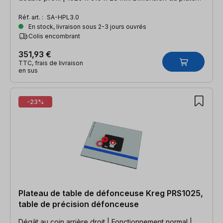
de fraisage selon Guido Henn
Réf. art. :
SA-HPL3.0
En stock, livraison sous 2-3 jours ouvrés
Colis encombrant
351,93 €
TTC, frais de livraison
en sus
-23%
Plateau de table de défonceuse Kreg PRS1025,
table de précision défonceuse
Dégât au coin arrière droit | Fonctionnement normal |