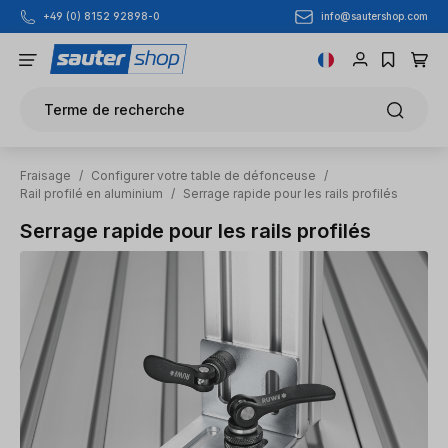
info@sautershop.com
+49 (0) 8152 92898-0
Passer au contenu principal
Terme de recherche
Fraisage
/
Configurer votre table de défonceuse
/
Rail profilé en aluminium
/
Serrage rapide pour les rails profilés
Serrage rapide pour les rails profilés