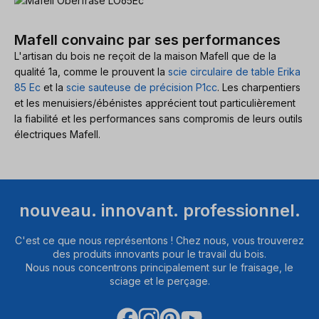
Mafell convainc par ses performances
L'artisan du bois ne reçoit de la maison Mafell que de la
qualité 1a, comme le prouvent la
scie circulaire de table Erika
85 Ec
et la
scie sauteuse de précision P1cc
. Les charpentiers
et les menuisiers/ébénistes apprécient tout particulièrement
la fiabilité et les performances sans compromis de leurs outils
électriques Mafell.
nouveau. innovant. professionnel.
C'est ce que nous représentons ! Chez nous, vous trouverez
des produits innovants pour le travail du bois.
Nous nous concentrons principalement sur le fraisage, le
sciage et le perçage.