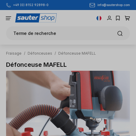
info@sautershop.com
+49 (0) 8152 92898-0
Passer au contenu principal
Terme de recherche
Fraisage
/
Défonceuses
/
Défonceuse MAFELL
Défonceuse MAFELL