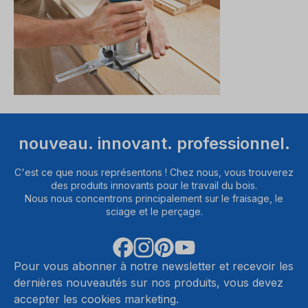
nouveau. innovant. professionnel.
C'est ce que nous représentons ! Chez nous, vous trouverez
des produits innovants pour le travail du bois.
Nous nous concentrons principalement sur le fraisage, le
sciage et le perçage.
Pour vous abonner à notre newsletter et recevoir les
dernières nouveautés sur nos produits, vous devez
accepter les cookies marketing.