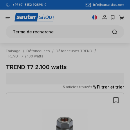
info@sautershop.com
+49 (0) 8152 92898-0
Passer au contenu principal
Terme de recherche
Fraisage
/
Défonceuses
/
Défonceuses TREND
/
TREND T7 2.100 watts
TREND T7 2.100 watts
Filtrer et trier
5 articles trouvés
5 articles trouvés