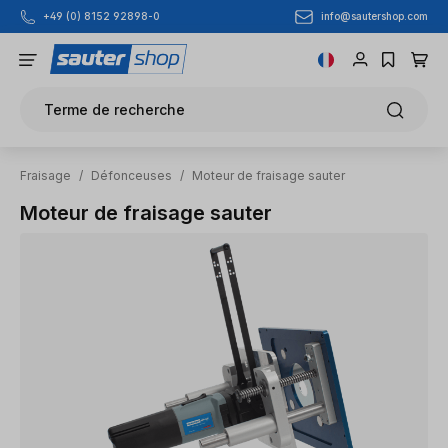
info@sautershop.com
+49 (0) 8152 92898-0
Passer au contenu principal
Terme de recherche
Fraisage
/
Défonceuses
/
Moteur de fraisage sauter
Moteur de fraisage sauter