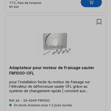
TTC, frais de livraison
en sus
Adaptateur pour moteur de fraisage sauter
FM1000-OFL
pour l'installation facile du moteur de fraisage sur
l'élévateur de défonceuse sauter OFL grâce au
système de changement rapide | convient aux
élévateurs de défonceuse sauter OFL1.0, OFL2.0 &
OFL2.0-AD43
Réf. art. :
SA-ADAP-FM1000
En stock, livraison sous 1-2 jours ouvrés