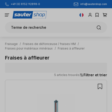
info@sautershop.com
+49 (0) 8152 92898-0
Passer au contenu principal
Terme de recherche
Fraisage
/
Fraises de défonceuse / fraises HM
/
Fraises pour matériaux minéraux
/
Fraises à affleurer
Fraises à affleurer
Filtrer et trier
5 articles trouvés
5 articles trouvés