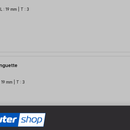
 : 19 mm | T : 3
anguette
 19 mm | T : 3