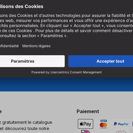
nnel.
Pour vous abonner à notre ne
es produits innovants pour le
produits, vous devez accepte
e et le perçage.
Gérer les paramètres des co
e
Paiement
gratuitement le catalogue
et découvrez toute notre