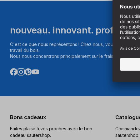
nouveau. innovant. professio
C'est ce que nous représentons ! Chez nous, vous trouverez d
travail du bois.
Nous nous concentrons principalement sur le fraisage, le sciag
Bons cadeaux
Catalogu
Faites plaisir à vos proches avec le bon
Commandez 
cadeau sautershop.
sautershop 