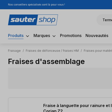
Nos conseillers spécialisés sont là pour vous !
sser au contenu principal
Passer à la recherche
Passer à la navigation principale
Term
Produits
Marques
Promotions
Nouveautés
Fraisage
/
Fraises de défonceuse / fraises HM
/
Fraises pour matér
Fraises d'assemblage
2 articles trouvés
Fraise à languette pour rainure et
Corian Z2