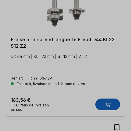
Fraise à rainure et languette Freud D44 KL22
S12 Z2
D : 44 mm | KL : 22 mm | S : 12 mm | Z : 2
Réf. art. :
FR-99-03612P
En stock, livraison sous 1-2 jours ouvrés
163,56 €
TTC, frais de livraison
en sus