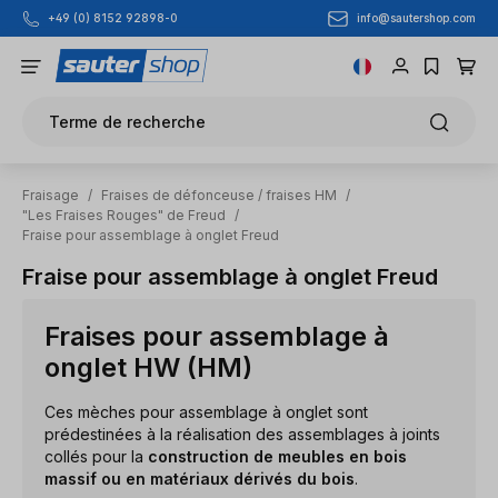
info@sautershop.com
+49 (0) 8152 92898-0
Passer au contenu principal
Terme de recherche
Fraisage
/
Fraises de défonceuse / fraises HM
/
"Les Fraises Rouges" de Freud
/
Fraise pour assemblage à onglet Freud
Fraise pour assemblage à onglet Freud
Fraises pour assemblage à
onglet HW (HM)
Ces mèches pour assemblage à onglet sont
prédestinées à la réalisation des assemblages à joints
collés pour la
construction de meubles en bois
massif ou en matériaux dérivés du bois
.