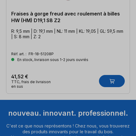
Fraises à gorge freud avec roulement à billes
HW (HM) D19,1 S8 Z2
R: 9,5 mm | D: 19,1 mm | NL: 11 mm | KL: 19,05 | GL: 59,5 mm
| S: 8 mm | Z: 2
Réf. art. :
FR-18-51208P
En stock, livraison sous 1-2 jours ouvrés
41,52 €
TTC, frais de livraison
en sus
nouveau. innovant. professionnel.
C'est ce que nous représentons ! Chez nous, vous trouverez
des produits innovants pour le travail du bois.