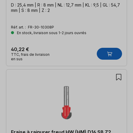
D : 25,4 mm | R : 8 mm | NL : 12,7 mm | KL : 9,5 | GL : 54,7
mm | S : 8 mm | Z : 2
Réf. art. :
FR-30-10308P
En stock, livraison sous 1-2 jours ouvrés
40,22 €
TTC, frais de livraison
en sus
Fraise à rainurer freud HW (HM) D16 S8 Z2