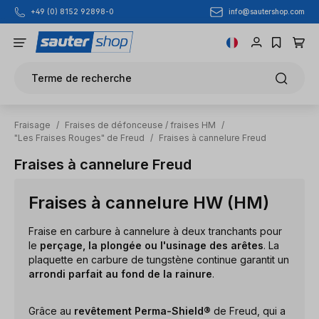
info@sautershop.com
+49 (0) 8152 92898-0
Passer au contenu principal
Terme de recherche
Fraisage
/
Fraises de défonceuse / fraises HM
/
"Les Fraises Rouges" de Freud
/
Fraises à cannelure Freud
Fraises à cannelure Freud
Fraises à cannelure HW (HM)
Fraise en carbure à cannelure à deux tranchants pour
le
perçage, la plongée ou l'usinage des arêtes
. La
plaquette en carbure de tungstène continue garantit un
arrondi parfait au fond de la rainure
.
Grâce au
revêtement Perma-Shield®
de Freud, qui a