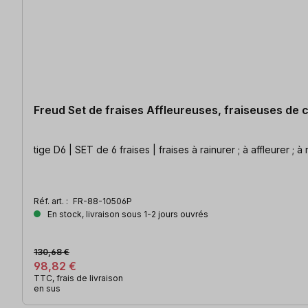
Freud Set de fraises Affleureuses, fraiseuses de c
tige D6 | SET de 6 fraises | fraises à rainurer ; à affleurer ; à
Réf. art. :
FR-88-10506P
En stock, livraison sous 1-2 jours ouvrés
130,68 €
98,82 €
TTC, frais de livraison
en sus