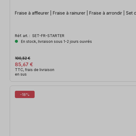
Fraise à affleurer | Fraise à rainurer | Fraise à arrondir | Set
Réf. art. :
SET-FR-STARTER
En stock, livraison sous 1-2 jours ouvrés
100,52 €
85,67 €
TTC, frais de livraison
en sus
-18%