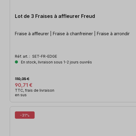
Lot de 3 Fraises à affleurer Freud
Fraise à affleurer | Fraise à chanfreiner | Fraise à arrondir
Réf. art. :
SET-FR-EDGE
En stock, livraison sous 1-2 jours ouvrés
110,35 €
90,71 €
TTC, frais de livraison
en sus
-31%