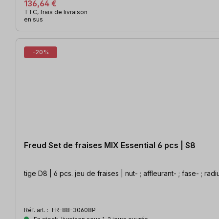
136,64 €
TTC, frais de livraison
en sus
-20%
Freud Set de fraises MIX Essential 6 pcs | S8
tige D8 | 6 pcs. jeu de fraises | nut- ; affleurant- ; fase- ; ra
Réf. art. :
FR-88-30608P