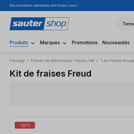
Nos conseillers spécialisés sont là pour vous !
sser au contenu principal
Passer à la recherche
Passer à la navigation principale
Term
Produits
Marques
Promotions
Nouveautés
Fraisage
/
Fraises de défonceuse / fraises HM
/
"Les Fraises Roug
Kit de fraises Freud
7 articles trouvés
-24%