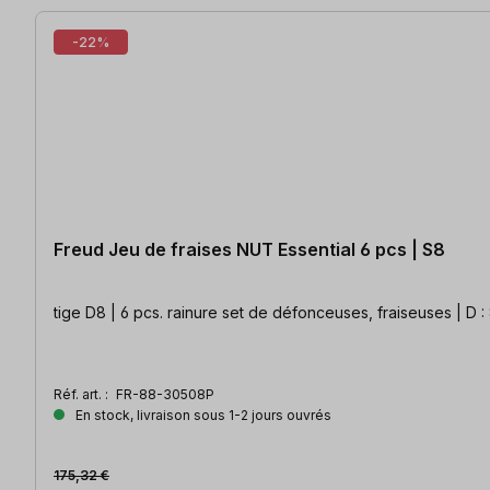
-22%
Freud Jeu de fraises NUT Essential 6 pcs | S8
tige D8 | 6 pcs. rainure set de défonceuses, fraiseuses | D : 8 
Réf. art. :
FR-88-30508P
En stock, livraison sous 1-2 jours ouvrés
175,32 €