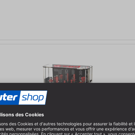
er ; à chanfreiner ; à rayonner