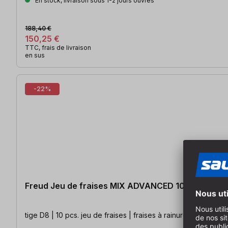
En stock, livraison sous 1-2 jours ouvrés
188,40 €
150,25 €
TTC, frais de livraison
en sus
-22%
Freud Jeu de fraises MIX ADVANCED 10 pcs | S8
tige D8 | 10 pcs. jeu de fraises | fraises à rainurer ; à affleur