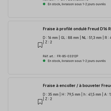
En stock, livraison sous 1-2 jours ouvrés
Fraise à profilé ondulé Freud D16 
D : 16 mm | GL : 88 mm | NL : 51,3 mm | R :
| Z : 2
Réf. art. :
FR-85-03312P
En stock, livraison sous 1-2 jours ouvrés
Fraise à encoller / à bouveter Fre
D : 35 mm | H : 79,5 mm | h : 41,5 mm | A : 
| Z : 2