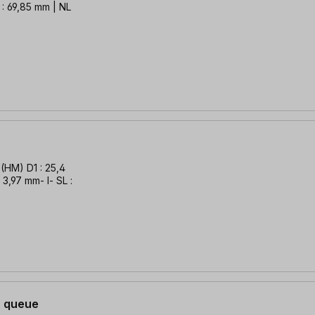
 : 69,85 mm | NL
 : 25,4
 3,97 mm- l- SL :
 à queue