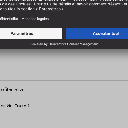
coupe
 67,5 mm | E :
ofiler et à
en kit | Fraise à