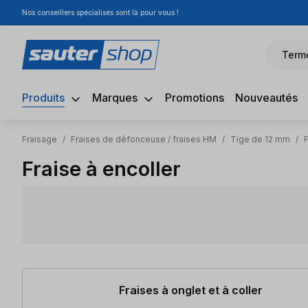
Nos conseillers spécialisés sont là pour vous !
sser au contenu principal
Passer à la recherche
Passer à la navigation principale
Term
Produits
Marques
Promotions
Nouveautés
Fraisage
/
Fraises de défonceuse / fraises HM
/
Tige de 12 mm
/
F
Fraise à encoller
14 articles trouvés
Fraises à onglet et à coller