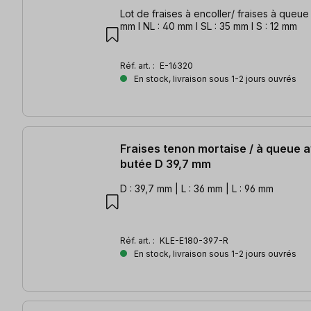
Lot de fraises à encoller/ fraises à queue HW
mm l NL : 40 mm l SL : 35 mm l S : 12 mm
Réf. art. :
E-16320
En stock, livraison sous 1-2 jours ouvrés
Fraises tenon mortaise / à queue a
butée D 39,7 mm
D : 39,7 mm | L : 36 mm | L : 96 mm
Réf. art. :
KLE-E180-397-R
En stock, livraison sous 1-2 jours ouvrés