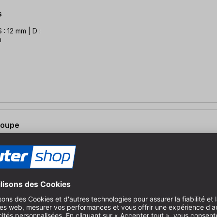
s
: 12 mm | D :
m
coupe
1 mm | E : 45° |