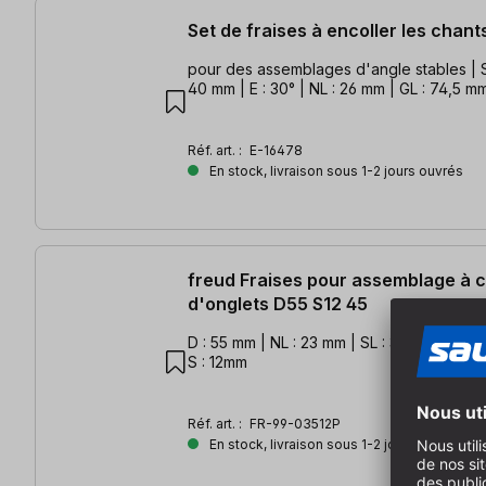
Set de fraises à encoller les chant
pour des assemblages d'angle stables | S 
40 mm | E : 30° | NL : 26 mm | GL : 74,5 m
Réf. art. :
E-16478
En stock, livraison sous 1-2 jours ouvrés
freud Fraises pour assemblage à 
d'onglets D55 S12 45
D : 55 mm | NL : 23 mm | SL : 38mm | GL : 6
S : 12mm
Réf. art. :
FR-99-03512P
En stock, livraison sous 1-2 jours ouvrés