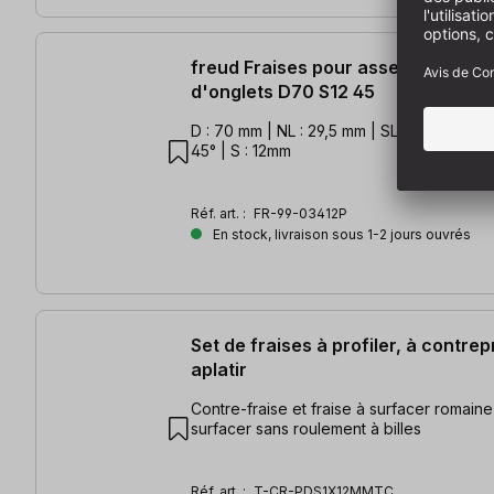
freud Fraises pour assemblage à 
d'onglets D70 S12 45
D : 70 mm | NL : 29,5 mm | SL : 38mm | GL :
45° | S : 12mm
Réf. art. :
FR-99-03412P
En stock, livraison sous 1-2 jours ouvrés
Set de fraises à profiler, à contrepr
aplatir
Contre-fraise et fraise à surfacer romaine 
surfacer sans roulement à billes
Réf. art. :
T-CR-PDS1X12MMTC