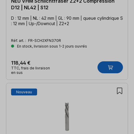
NEU VHM Schlichtfräser Z2+2 Compression
D12 | NL42 | S12
D : 12 mm | NL : 42 mm | GL : 90 mm | queue cylindrique S
: 12 mm | Up-/Downcut | Z2+2
Réf. art. :
FR-SCH2XFN370R
En stock, livraison sous 1-2 jours ouvrés
118,44 €
TTC, frais de livraison
en sus
Nouveau