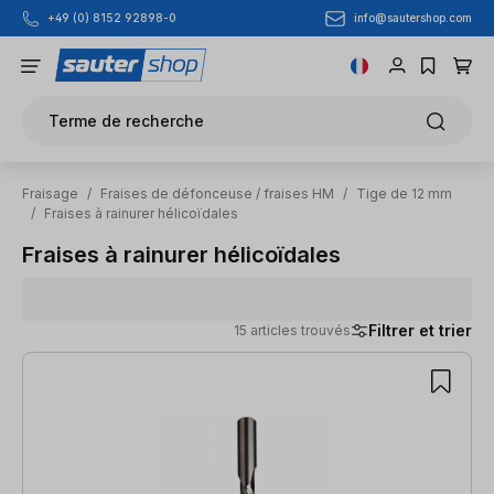
info@sautershop.com
+49 (0) 8152 92898-0
Passer au contenu principal
Terme de recherche
Fraisage
/
Fraises de défonceuse / fraises HM
/
Tige de 12 mm
/
Fraises à rainurer hélicoïdales
Fraises à rainurer hélicoïdales
Filtrer et trier
15 articles trouvés
15 articles trouvés