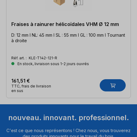
Fraises à rainurer hélicoïdales VHM Ø 12 mm
D: 12 mm l NL: 45 mm l SL : 55 mm l GL : 100 mm l Tournant
à droite
Réf. art. :
KLE-T142-121-R
En stock, livraison sous 1-2 jours ouvrés
161,51 €
TTC, frais de livraison
en sus
nouveau. innovant. professionnel.
C'est ce que nous représentons ! Chez nous, vous trouverez
des produits innovants pour le travail du bois.