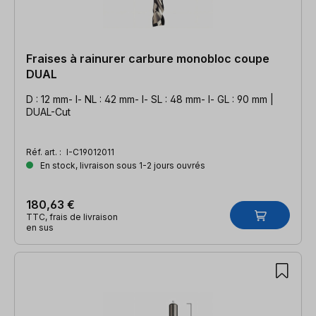
Fraises à rainurer carbure monobloc coupe
DUAL
D : 12 mm- l- NL : 42 mm- l- SL : 48 mm- l- GL : 90 mm |
DUAL-Cut
Réf. art. :
I-C19012011
En stock, livraison sous 1-2 jours ouvrés
180,63 €
TTC, frais de livraison
en sus