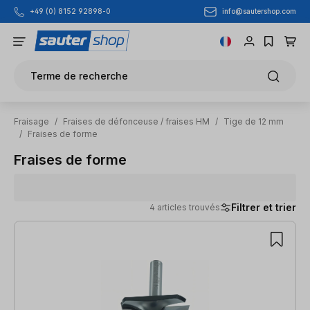
info@sautershop.com
+49 (0) 8152 92898-0
Passer au contenu principal
Terme de recherche
Fraisage
/
Fraises de défonceuse / fraises HM
/
Tige de 12 mm
/
Fraises de forme
Fraises de forme
Filtrer et trier
4 articles trouvés
4 articles trouvés