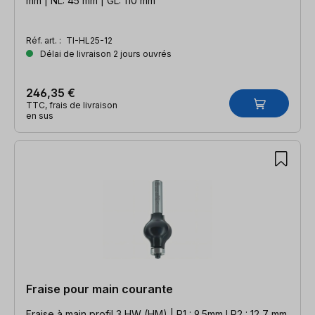
mm | NL: 45 mm | GL: 110 mm
Réf. art. :
TI-HL25-12
Délai de livraison 2 jours ouvrés
246,35 €
TTC, frais de livraison
en sus
Fraise pour main courante
Fraise à main profil 3 HW (HM) | R1 : 9,5mm l R2 : 12,7 mm