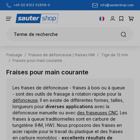
info@sautershop.com
+49 (0) 8152 92898-0
Passer au contenu principal
Terme de recherche
Fraisage
/
Fraises de défonceuse / fraises HM
/
Tige de 12 mm
/
Fraises pour main courante
Fraises pour main courante
Les fraises de défonceuse - fraises à bois ou à queue
- sont des outils de fraisage à rotation rapide pour la
défonceuse
. Il en existe de différentes formes, tailles,
longueurs pour
diverses applications
avec la
défonceuse manuelle ou avec
des fraiseuses CNC
. Les
fraises à queue traditionnelles sont en carbure de
tungstène (HM, HW). Nous proposons des fraises en
acier rapide pour le travail du plastique et des fraises
en carbure monobloc -
excellents résultats de