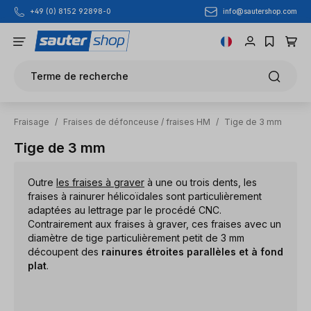
info@sautershop.com
+49 (0) 8152 92898-0
Passer au contenu principal
Terme de recherche
Fraisage
/
Fraises de défonceuse / fraises HM
/
Tige de 3 mm
Tige de 3 mm
Outre
les fraises à graver
à une ou trois dents, les
fraises à rainurer hélicoïdales sont particulièrement
adaptées au lettrage par le procédé CNC.
Contrairement aux fraises à graver, ces fraises avec un
diamètre de tige particulièrement petit de 3 mm
découpent des
rainures étroites parallèles et à fond
plat
.