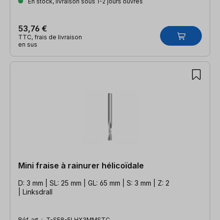
En stock, livraison sous 1-2 jours ouvrés
53,76 €
TTC, frais de livraison
en sus
Mini fraise à rainurer hélicoïdale
D: 3 mm | SL: 25 mm | GL: 65 mm | S: 3 mm | Z: 2
| Linksdrall
Réf. art. :
T-S58-5LHX3MMSTC