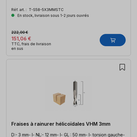
Réf. art. :
T-S58-5X3MMSTC
En stock, livraison sous 1-2 jours ouvrés
222,00 €
151,06 €
TTC, frais de livraison
en sus
Fraises à rainurer hélicoïdales VHM 3mm
D:- 3 mm- l- NL:- 12 mm- l- GL : 50 mm- l- torsion gauche-