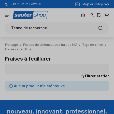
info@sautershop.com
+49 (0) 8152 92898-0
Passer au contenu principal
Terme de recherche
Fraisage
/
Fraises de défonceuse / fraises HM
/
Tige de 6 mm
/
Fraises à feuillurer
Fraises à feuillurer
Filtrer et trier
0 articles trouvés
Aucun produit n'a été trouvé.
nouveau. innovant. professionnel.