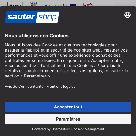
Expédition
Contact
Conseil spécialisé
+49 (0) 8152 92898-80
info@sautershop.com
Hotline de service
+49 (0) 8152 92898-81
info@sautershop.com