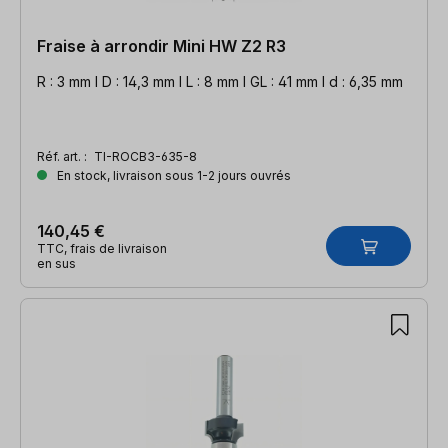
Fraise à arrondir Mini HW Z2 R3
R : 3 mm l D : 14,3 mm l L : 8 mm l GL : 41 mm l d : 6,35 mm
Réf. art. :
TI-ROCB3-635-8
En stock, livraison sous 1-2 jours ouvrés
140,45 €
TTC, frais de livraison
en sus