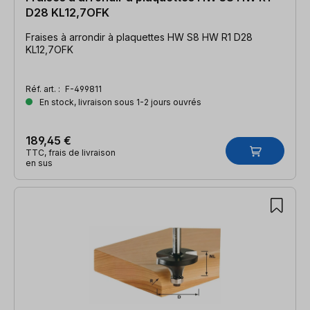
D28 KL12,7OFK
Fraises à arrondir à plaquettes HW S8 HW R1 D28
KL12,7OFK
Réf. art. :
F-499811
En stock, livraison sous 1-2 jours ouvrés
189,45 €
TTC, frais de livraison
en sus