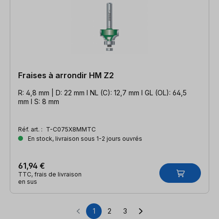
Fraises à arrondir HM Z2
R: 4,8 mm | D: 22 mm l NL (C): 12,7 mm l GL (OL): 64,5
mm l S: 8 mm
Réf. art. :
T-C075X8MMTC
En stock, livraison sous 1-2 jours ouvrés
61,94 €
TTC, frais de livraison
en sus
1
2
3
Page
Page
Page