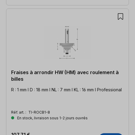
Fraises à arrondir HW (HM) avec roulement à
billes
R : 1 mm l D : 18 mm l NL : 7 mm l KL : 16 mm l Professional
Réf. art. :
TI-ROCB1-8
En stock, livraison sous 1-2 jours ouvrés
107,71 €