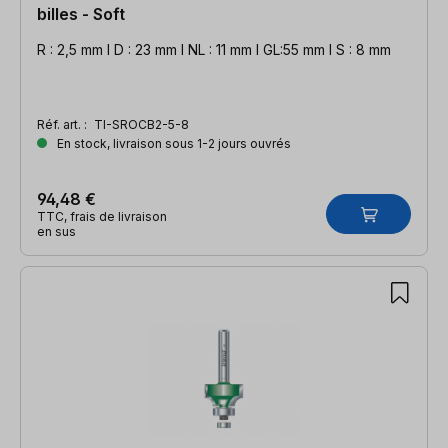
billes - Soft
R : 2,5 mm l D : 23 mm l NL : 11 mm l GL:55 mm l S : 8 mm
Réf. art. :
TI-SROCB2-5-8
En stock, livraison sous 1-2 jours ouvrés
94,48 €
TTC, frais de livraison
en sus