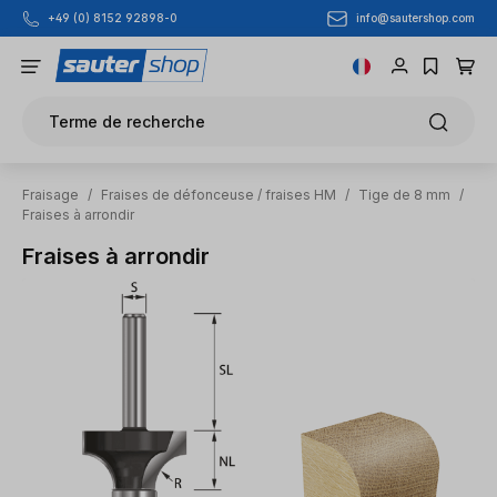
info@sautershop.com
+49 (0) 8152 92898-0
Passer au contenu principal
Terme de recherche
Fraisage
/
Fraises de défonceuse / fraises HM
/
Tige de 8 mm
/
Fraises à arrondir
Fraises à arrondir