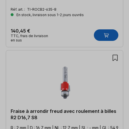
Réf. art. :
TI-ROCB2-635-8
En stock, livraison sous 1-2 jours ouvrés
140,45 €
TTC, frais de livraison
en sus
Fraise à arrondir freud avec roulement à billes
R2 D16,7 S8
R : 2 mm | D : 16,7 mm | NL : 12,7 mm | SL : - mm | GL : 54,9