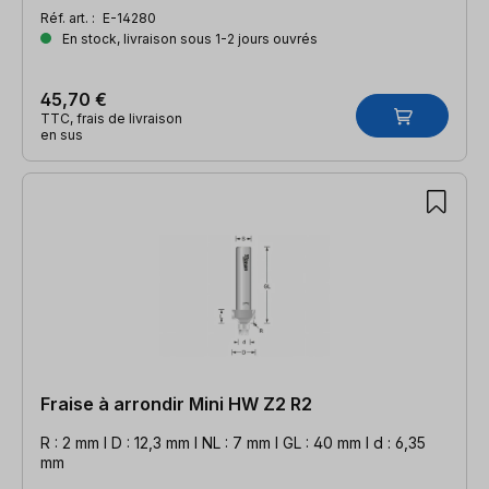
Réf. art. :
E-14280
En stock, livraison sous 1-2 jours ouvrés
45,70 €
TTC, frais de livraison
en sus
Fraise à arrondir Mini HW Z2 R2
R : 2 mm l D : 12,3 mm l NL : 7 mm l GL : 40 mm l d : 6,35
mm