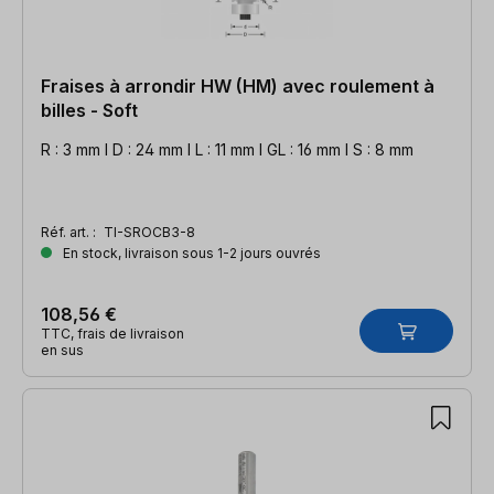
Fraises à arrondir HW (HM) avec roulement à
billes - Soft
R : 3 mm l D : 24 mm l L : 11 mm l GL : 16 mm l S : 8 mm
Réf. art. :
TI-SROCB3-8
En stock, livraison sous 1-2 jours ouvrés
108,56 €
TTC, frais de livraison
en sus