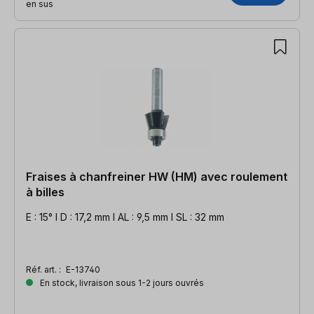
en sus
Fraises à chanfreiner HW (HM) avec roulement
à billes
E : 15° l D : 17,2 mm l AL : 9,5 mm l SL : 32 mm
Réf. art. :
E-13740
En stock, livraison sous 1-2 jours ouvrés