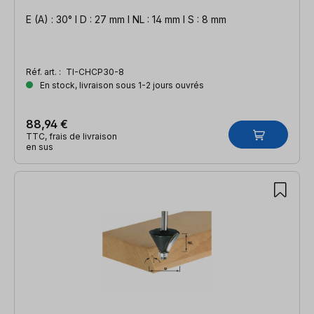
E (A) : 30° l D : 27 mm l NL : 14 mm l S : 8 mm
Réf. art. :
TI-CHCP30-8
En stock, livraison sous 1-2 jours ouvrés
88,94 €
TTC, frais de livraison
en sus