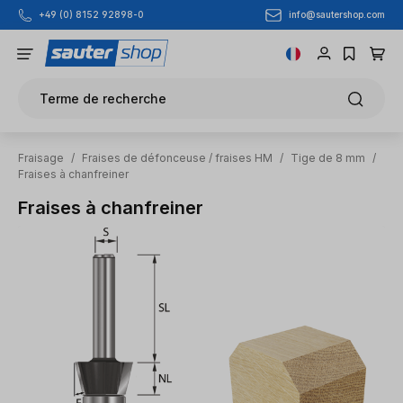
info@sautershop.com
+49 (0) 8152 92898-0
Passer au contenu principal
Terme de recherche
Fraisage
/
Fraises de défonceuse / fraises HM
/
Tige de 8 mm
/
Fraises à chanfreiner
Fraises à chanfreiner