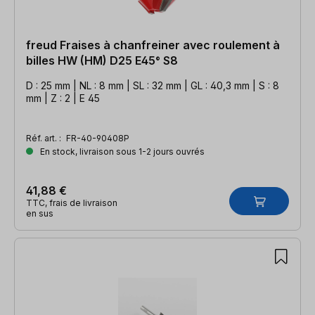
freud Fraises à chanfreiner avec roulement à
billes HW (HM) D25 E45° S8
D : 25 mm | NL : 8 mm | SL : 32 mm | GL : 40,3 mm | S : 8
mm | Z : 2 | E 45
Réf. art. :
FR-40-90408P
En stock, livraison sous 1-2 jours ouvrés
41,88 €
TTC, frais de livraison
en sus