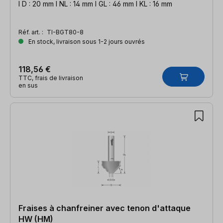
l D : 20 mm l NL : 14 mm l GL : 46 mm l KL : 16 mm
Réf. art. :
TI-BGT80-8
En stock, livraison sous 1-2 jours ouvrés
118,56 €
TTC, frais de livraison
en sus
Fraises à chanfreiner avec tenon d'attaque
HW (HM)