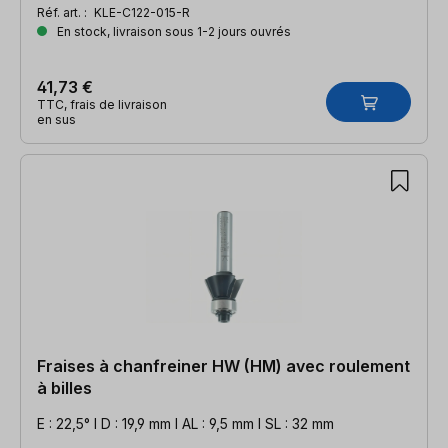
Réf. art. :
KLE-C122-015-R
En stock, livraison sous 1-2 jours ouvrés
41,73 €
TTC, frais de livraison
en sus
Fraises à chanfreiner HW (HM) avec roulement
à billes
E : 22,5° l D : 19,9 mm l AL : 9,5 mm l SL : 32 mm