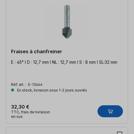
Fraises à chanfreiner
E : 45° l D : 12,7 mm l NL : 12,7 mm l S : 8 mm l SL:32 mm
Réf. art. :
E-13664
En stock, livraison sous 1-2 jours ouvrés
32,30 €
TTC, frais de livraison
en sus