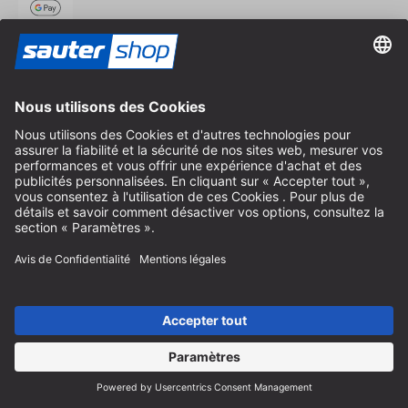
Expédition
Contact
Conseil spécialisé
+49 (0) 8152 92898-80
info@sautershop.com
Hotline de service
+49 (0) 8152 92898-81
info@sautershop.com
Accueil téléphonique du lundi au vendredi
08:30 - 12:30 & 14:00 - 16:30