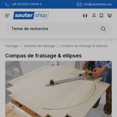
info@sautershop.com
+49 (0) 8152 92898-0
Passer au contenu principal
Terme de recherche
Fraisage
/
Gabarits de fraisage
/
Compas de fraisage & ellipses
Compas de fraisage & ellipses