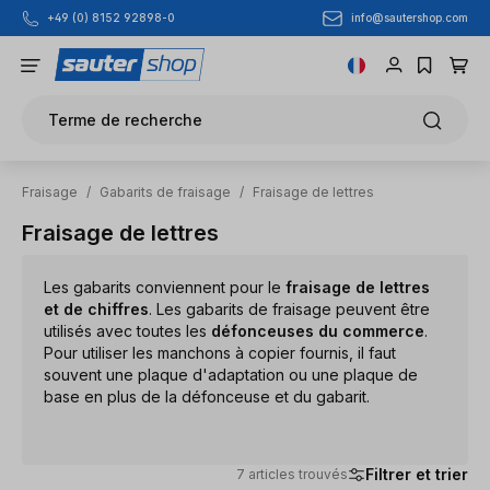
info@sautershop.com
+49 (0) 8152 92898-0
Passer au contenu principal
Terme de recherche
Fraisage
/
Gabarits de fraisage
/
Fraisage de lettres
Fraisage de lettres
Les gabarits conviennent pour le
fraisage de lettres
et de chiffres
. Les gabarits de fraisage peuvent être
utilisés avec toutes les
défonceuses du commerce
.
Pour utiliser les manchons à copier fournis, il faut
souvent une plaque d'adaptation ou une plaque de
base en plus de la défonceuse et du gabarit.
Filtrer et trier
7 articles trouvés