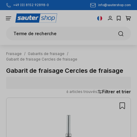
info@sautershop.com
+49 (0) 8152 92898-0
Passer au contenu principal
Terme de recherche
Fraisage
/
Gabarits de fraisage
/
Gabarit de fraisage Cercles de fraisage
Gabarit de fraisage Cercles de fraisage
Filtrer et trier
6 articles trouvés
6 articles trouvés