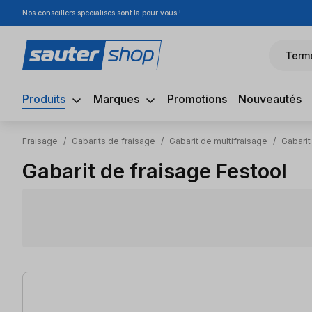
Nos conseillers spécialisés sont là pour vous !
sser au contenu principal
Passer à la recherche
Passer à la navigation principale
Term
Produits
Marques
Promotions
Nouveautés
Fraisage
/
Gabarits de fraisage
/
Gabarit de multifraisage
/
Gabarit
Gabarit de fraisage Festool
8 articles trouvés