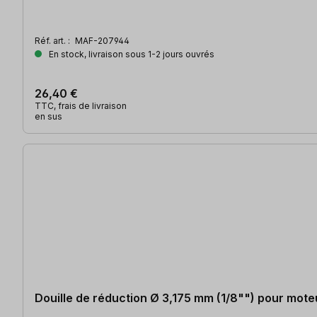
Réf. art. :
MAF-207944
En stock, livraison sous 1-2 jours ouvrés
26,40 €
TTC, frais de livraison
en sus
Douille de réduction Ø 3,175 mm (1/8"") pour mot