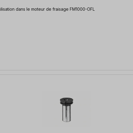
ction de Ø 8 mm à Ø 3,175 mm (1/8") pour l'utilisation dans le moteur de fraisage FM1000-OFL