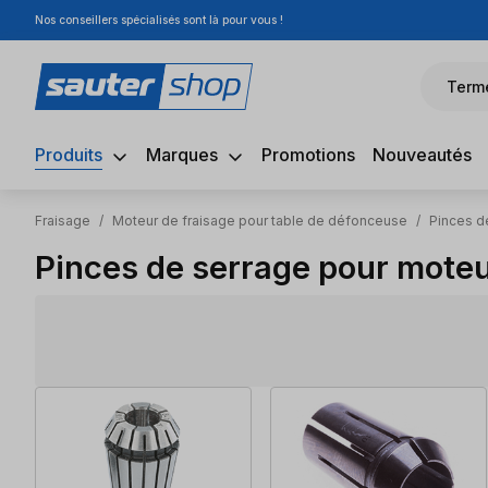
Nos conseillers spécialisés sont là pour vous !
sser au contenu principal
Passer à la recherche
Passer à la navigation principale
Term
Produits
Marques
Promotions
Nouveautés
Fraisage
/
Moteur de fraisage pour table de défonceuse
/
Pinces d
Pinces de serrage pour moteu