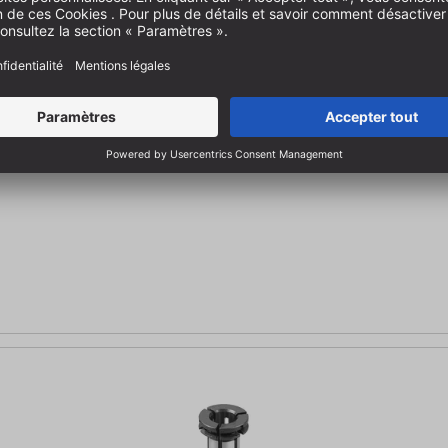
sage FM1000-OFL
 à Ø 6 mm pour l'utilisation dans le moteur de fraisage FM1000-OFL