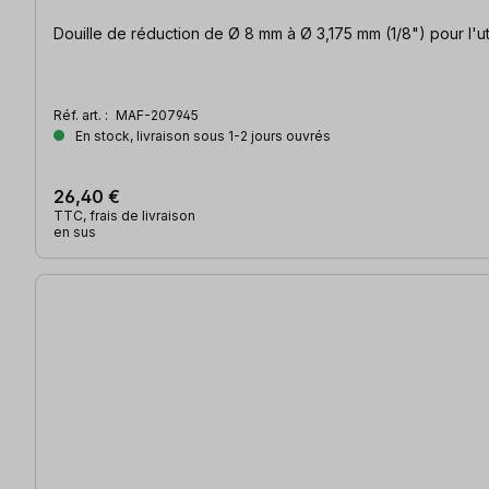
Douille de rédu
Réf. art. :
MAF-207945
En stock, livraison sous 1-2 jours ouvrés
26,40 €
TTC, frais de livraison
en sus