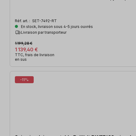
Réf. art. :
SET-7492-RT
En stock, livraison sous 4-5 jours ouvrés
Livraison par transporteur
1 199,28 €
1 139,40 €
TTC, frais de livraison
en sus
-11%