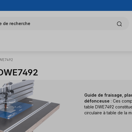
e de recherche
DWE7492
t DWE7492
Guide de fraisage, pla
défonceuse
: Ces compo
table DWE7492 constitue
circulaire à table de la 