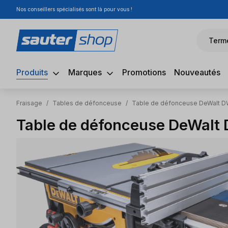
Nos conseillers spécialisés sont là pour vous !
sser au contenu principal
Passer à la recherche
Passer à la navigation principale
Term
Produits
Marques
Promotions
Nouveautés
Fraisage
/
Tables de défonceuse
/
Table de défonceuse DeWalt 
Table de défonceuse DeWal