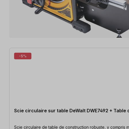
8 articles trouvés
-5%
Scie circulaire sur table DeWalt DWE7492 + Table 