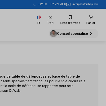
info@sautershop.com
+49 (0) 8152 92898-0
Fr
Profil
Liste d'envies
Panier
Conseil spécialisé
que de table de défonceuse et base de table de
sants spécialement fabriqués pour la scie circulaire à
nt la table de défonceuse rapportée pour scie
maison DeWalt.