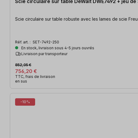
Scie circulaire sur table DeWalt DWE7492 + jeu de
Scie circulaire sur table robuste avec les lames de scie Fr
Réf. art. :
SET-7492-250
En stock, livraison sous 4-5 jours ouvrés
Livraison par transporteur
852,05 €
756,20 €
TTC, frais de livraison
en sus
-10%