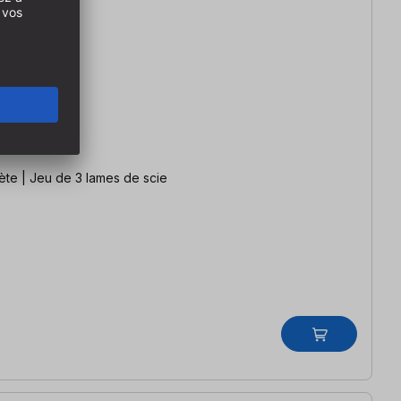
Scie circulaire de table de construction robuste avec équipement complet PRO Scie circulaire à table | Table de fraisage complète | Jeu de 3 lames de scie