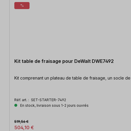
%
Kit table de fraisage pour DeWalt DWE7492
Kit comprenant un plateau de table de fraisage, un socle de 
Réf. art. :
SET-STARTER-7492
En stock, livraison sous 1-2 jours ouvrés
519,56 €
504,10 €