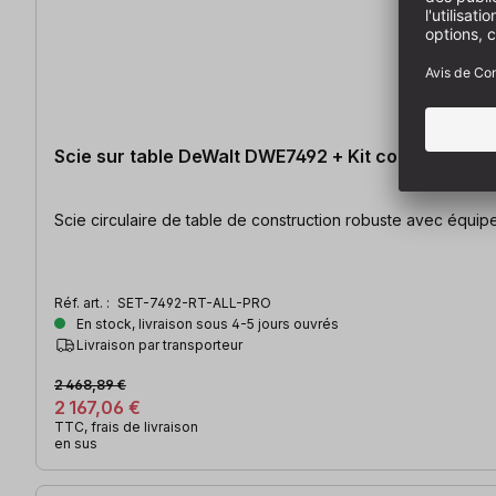
Scie sur table DeWalt DWE7492 +
Réf. art. :
SET-7492-RT-ALL-PRO
En stock, livraison sous 4-5 jours ouvrés
Livraison par transporteur
2 468,89 €
2 167,06 €
TTC, frais de livraison
en sus