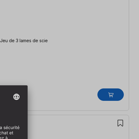
Scie circulaire de table de construction robuste avec équipement complet Scie circulaire à table | Table de fraisage complète | Jeu de 3 lames de scie