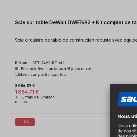
Scie sur table DeWalt DWE7492 + Kit complet de ta
Réf. art. :
SET-7492-RT-ALL
En stock, livraison sous 4-5 jours ouvrés
Livraison par transporteur
2 086,39 €
1 884,71 €
TTC, frais de livraison
en sus
-12%