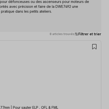
n pour défonceuses ou des ascenseurs pour moteurs de
ontés avec précision et faire de la DWE7492 une
ratique dans les petits ateliers.
Filtrer et trier
8 articles trouvés
Scie circulaire de table de construction robuste, y compris montage sur table de fraisage Butée précise | Profondeur de coupe 77mm | Pour sauter ELP , OFL & FML