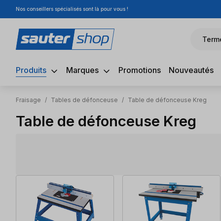
Nos conseillers spécialisés sont là pour vous !
sser au contenu principal
Passer à la recherche
Passer à la navigation principale
Term
Produits
Marques
Promotions
Nouveautés
Fraisage
/
Tables de défonceuse
/
Table de défonceuse Kreg
Table de défonceuse Kreg