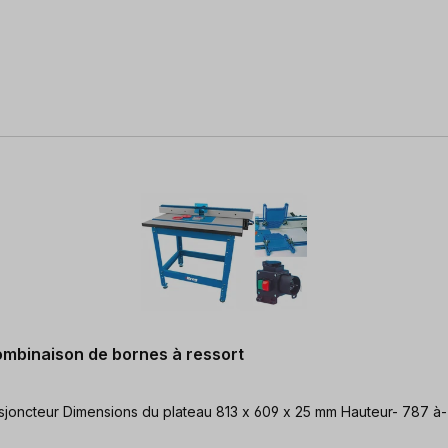
ombinaison de bornes à ressort
Table de fraisage premium en kit avec bornes à ressort & disjoncte