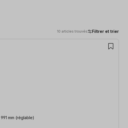
Filtrer et trier
10 articles trouvés
ur Dimensions du plateau 813 x 609 x 25 mm Hauteur- 787 à- 991 mm (réglable)