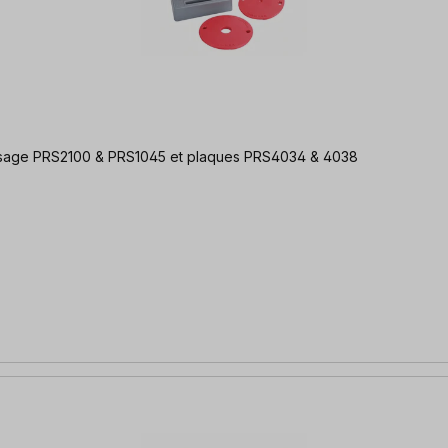
tion 5 pcs. pour tables de fraisage PRS2100 & PRS1045 et plaques PRS4034 & 4038