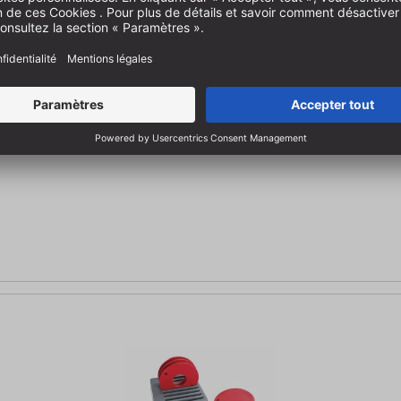
e la table de fraisage
 pièces de compensation d'insert pour inserts Kreg PRS4034 / PRS 403