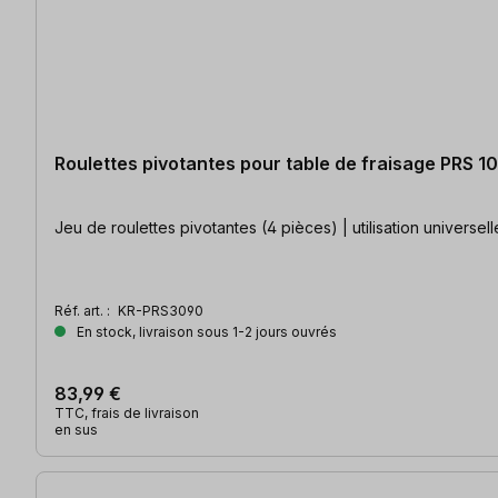
Roulettes pivotantes pour table de fraisage PRS 1
Jeu de roulettes pivotantes (4 pièces) | utilisation universelle
Réf. art. :
KR-PRS3090
En stock, livraison sous 1-2 jours ouvrés
83,99 €
TTC, frais de livraison
en sus