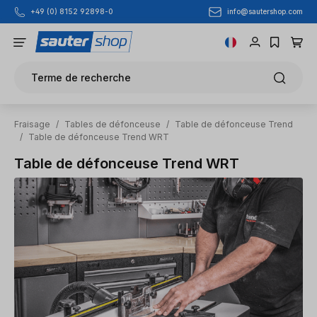
info@sautershop.com
+49 (0) 8152 92898-0
Passer au contenu principal
Terme de recherche
Fraisage
/
Tables de défonceuse
/
Table de défonceuse Trend
/
Table de défonceuse Trend WRT
Table de défonceuse Trend WRT