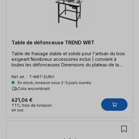
Table de défonceuse TREND WRT
Table de fraisage stable et solide pour l'artisan du bois
exigeant Nombreux accessoires inclus | convient à
toutes les défonceuses Dimensions du plateau de la
table de fraisage : 804 x 604 mm | hauteur de travail :
890 mm
Réf. art. :
T-WRT-EURO
En stock, livraison sous 2-3 jours ouvrés
Colis encombrant
621,06 €
TTC, frais de livraison
en sus