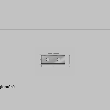
ggloméré