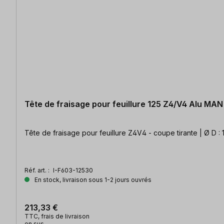
Tête de fraisage pour feuillure 125 Z4/V4 Alu MAN
Tête de fraisage pour feuillure Z4V4 - coupe tirante | Ø D :
Réf. art. :
I-F603-12530
En stock, livraison sous 1-2 jours ouvrés
213,33 €
TTC, frais de livraison
en sus