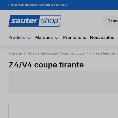
Nos conseillers spécialisés sont là pour vous !
sser au contenu principal
Passer à la recherche
Passer à la navigation principale
Term
Produits
Marques
Promotions
Nouveautés
Fraisage
/
Tête de sertissage / Têtes de coupe
/
Fraise à feuillure
Z4/V4 coupe tirante
5 articles trouvés