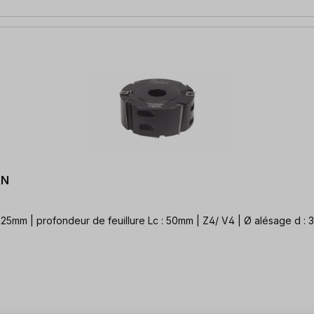
AN
 125mm | profondeur de feuillure Lc : 50mm | Z4/ V4 | Ø alésage d : 