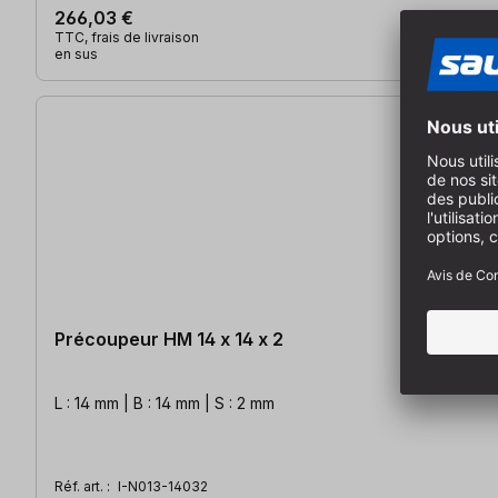
266,03 €
TTC, frais de livraison
en sus
Précoupeur HM 14 x 14 x 2
L : 14 mm | B : 14 mm | S : 2 mm
Réf. art. :
I-N013-14032