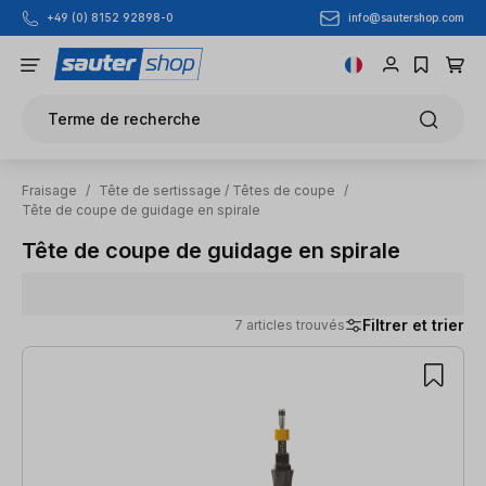
info@sautershop.com
+49 (0) 8152 92898-0
Passer au contenu principal
Terme de recherche
Fraisage
/
Tête de sertissage / Têtes de coupe
/
Tête de coupe de guidage en spirale
Tête de coupe de guidage en spirale
Filtrer et trier
7 articles trouvés
7 articles trouvés