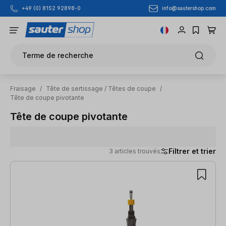
info@sautershop.com
+49 (0) 8152 92898-0
Passer au contenu principal
Terme de recherche
Fraisage
/
Tête de sertissage / Têtes de coupe
/
Tête de coupe pivotante
Tête de coupe pivotante
Filtrer et trier
3 articles trouvés
3 articles trouvés