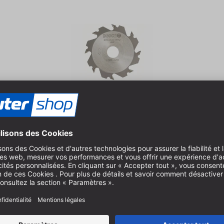
ts D 105 mm x- 4 x 22 mm Z 8