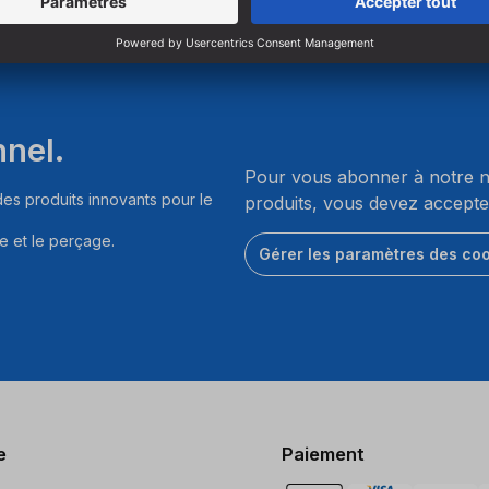
nnel.
Pour vous abonner à notre ne
es produits innovants pour le
produits, vous devez accepte
e et le perçage.
Gérer les paramètres des co
e
Paiement