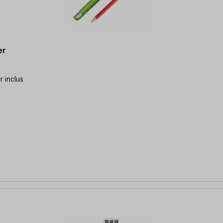
er
r inclus