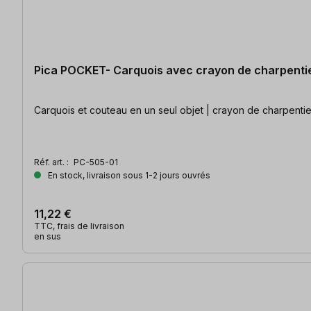
Pica POCKET- Carquois avec crayon de charpenti
Carquois et couteau en un seul objet | crayon de charpentie
Réf. art. :
PC-505-01
En stock, livraison sous 1-2 jours ouvrés
11,22 €
TTC, frais de livraison
en sus