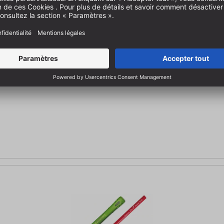
ierre
pierre inclus