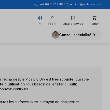
info@sautershop.com
+49 (0) 8152 92898-0
Fr
Profil
Liste d'envies
Panier
Conseil spécialisé
r rechargeable Pica Big Dry est
très robuste, durable
ité d'utilisation
. Plus besoin de le tailler : il suffit
ouvoir continuer.
utes les surfaces avec le crayon de charpentier.