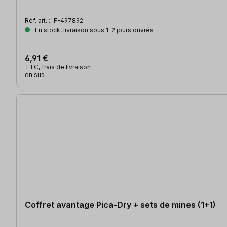
Réf. art. :
F-497892
En stock, livraison sous 1-2 jours ouvrés
6,91 €
TTC, frais de livraison
en sus
Coffret avantage Pica-Dry + sets de mines (1+1)