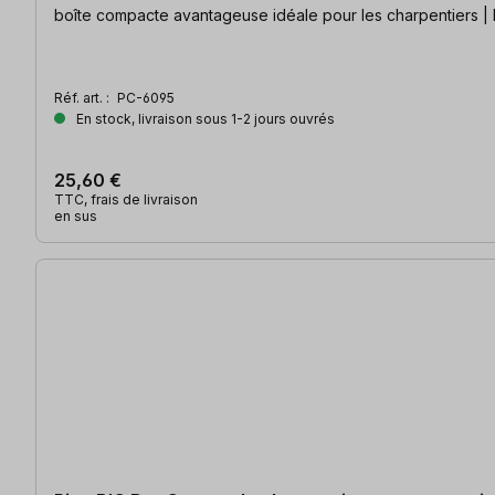
boîte compacte avantageuse idéale pour les charpentiers | I
Réf. art. :
PC-6095
En stock, livraison sous 1-2 jours ouvrés
25,60 €
TTC, frais de livraison
en sus