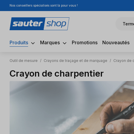
Nos conseillers spécialisés sont là pour vous !
sser au contenu principal
Passer à la recherche
Passer à la navigation principale
Term
Produits
Marques
Promotions
Nouveautés
Outil de mesure
/
Crayons de traçage et de marquage
/
Crayon de c
Crayon de charpentier