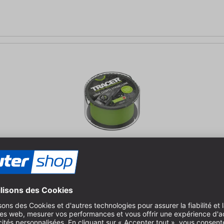
uler facilement le cordon | Marquage de lignes droites jusqu'à 100