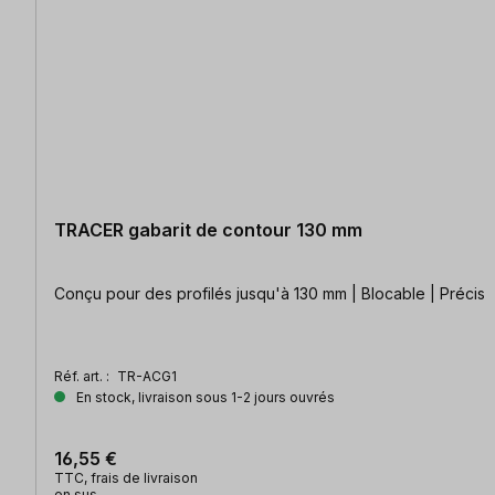
TRACER gabarit de contour 130 mm
Conçu pour des profilés jusqu'à 130 mm | Blocable | Précis
Réf. art. :
TR-ACG1
En stock, livraison sous 1-2 jours ouvrés
16,55 €
TTC, frais de livraison
en sus