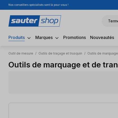
Nos conseillers spécialisés sont là pour vous !
sser au contenu principal
Passer à la recherche
Passer à la navigation principale
Term
Produits
Marques
Promotions
Nouveautés
Outil de mesure
/
Outils de traçage et trusquin
/
Outils de marquage 
Outils de marquage et de tran
48 articles trouvés