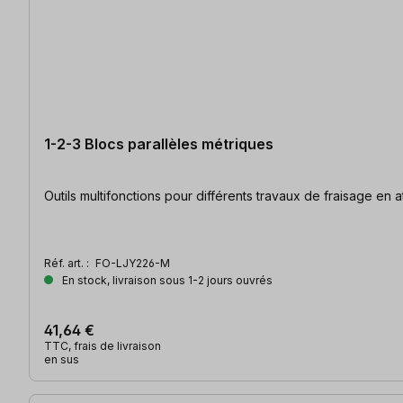
1-2-3 Blocs parallèles métriques
Outils multifonctions pour différents travaux de fraisage en a
Réf. art. :
FO-LJY226-M
En stock, livraison sous 1-2 jours ouvrés
41,64 €
TTC, frais de livraison
en sus