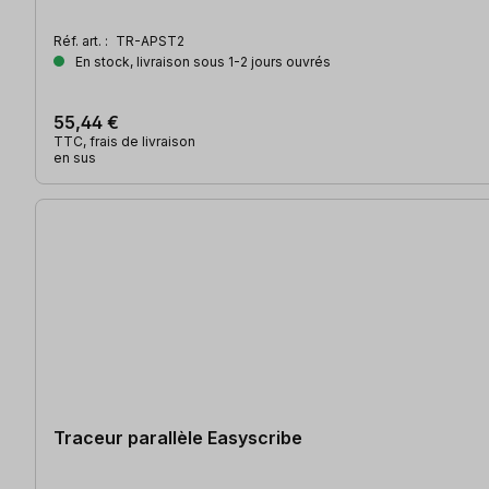
Réf. art. :
TR-APST2
En stock, livraison sous 1-2 jours ouvrés
55,44 €
TTC, frais de livraison
en sus
Traceur parallèle Easyscribe