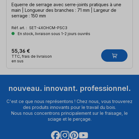
Equerre de serrage avec serre-joints pratiques à une
main | Longueur des branches : 71 mm | Largeur de
serrage : 150 mm
Réf. art. :
SET-4XOHCM-PSC3
En stock, livraison sous 1-2 jours ouvrés
55,36 €
TTC, frais de livraison
en sus
nouveau. innovant. professionnel.
C'est ce que nous représentons ! Chez nous, vous trouverez
des produits innovants pour le travail du bois.
Nous nous concentrons principalement sur le fraisage, le
sciage et le perçage.