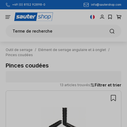
info@sautershop.com
+49 (0) 8152 92898-0
Passer au contenu principal
Terme de recherche
Outil de serrage
/
Elément de serrage angulaire et à onglet
/
Pinces coudées
Pinces coudées
Filtrer et trier
13 articles trouvés
13 articles trouvés