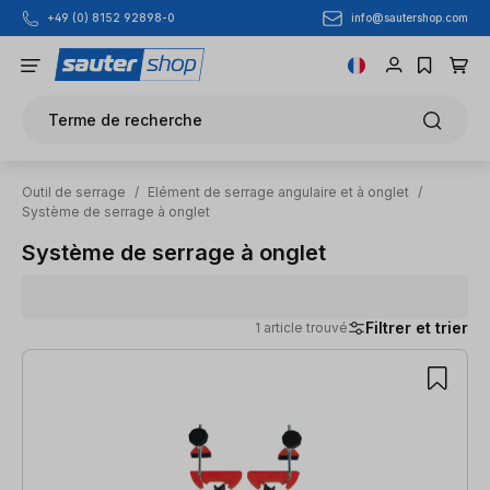
info@sautershop.com
+49 (0) 8152 92898-0
Passer au contenu principal
Terme de recherche
Outil de serrage
/
Elément de serrage angulaire et à onglet
/
Système de serrage à onglet
Système de serrage à onglet
Filtrer et trier
1 article trouvé
1 article trouvé