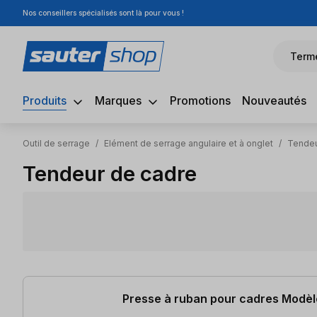
Nos conseillers spécialisés sont là pour vous !
sser au contenu principal
Passer à la recherche
Passer à la navigation principale
Term
Produits
Marques
Promotions
Nouveautés
Outil de serrage
/
Elément de serrage angulaire et à onglet
/
Tendeu
Tendeur de cadre
4 articles trouvés
Presse à ruban pour cadres Modèl