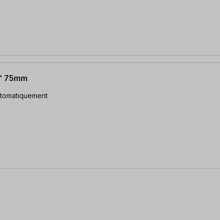
s™ 75mm
utomatiquement