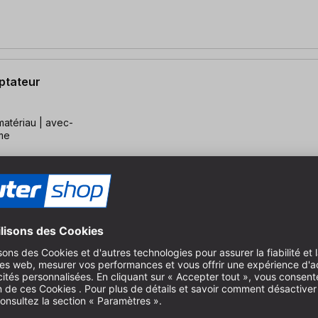
ptateur
matériau | avec-
rme
52 mm
e la pièce à