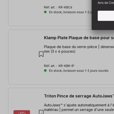
Réf. art. :
KR-KBC6
En stock, livraison sous 1-2 jours ouvrés
Klamp Plate Plaque de base pour s
Plaque de base du serre-pièce | dimensio
mm (3 x 4 pouces)
Réf. art. :
KR-KBK-IP
En stock, livraison sous 1-2 jours ouvrés
Triton Pince de serrage AutoJaw
AutoJaws™ s'ajuste automatiquement à l'
matériau | permet un serrage d'une seule
-31%