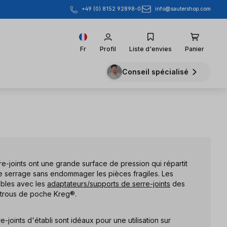
info@sautershop.com
+49 (0) 8152 92898-0
Fr
Profil
Liste d'envies
Panier
Conseil spécialisé
re-joints ont une grande surface de pression qui répartit
e serrage sans endommager les pièces fragiles. Les
ibles avec les
adaptateurs/supports de serre-joints
des
 trous de poche Kreg®.
re-joints d'établi sont idéaux pour une utilisation sur