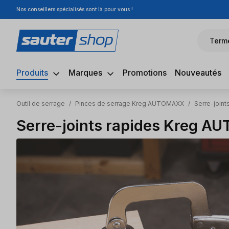
Nos conseillers spécialisés sont là pour vous !
sser au contenu principal
Passer à la recherche
Passer à la navigation principale
Term
Produits
Marques
Promotions
Nouveautés
Outil de serrage
/
Pinces de serrage Kreg AUTOMAXX
/
Serre-join
Serre-joints rapides Kreg 