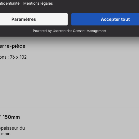
erre-pièce
ns : 76 x 102
s™ 150mm
épaisseur du
 main