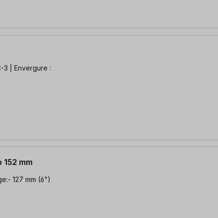
mp 152 mm
ur de serrage:- 127 mm (6")