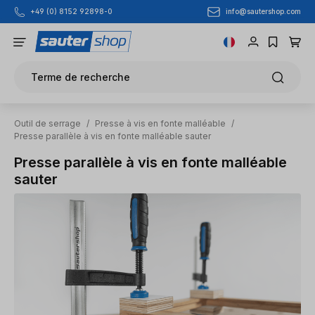
info@sautershop.com
+49 (0) 8152 92898-0
Passer au contenu principal
Terme de recherche
Outil de serrage
/
Presse à vis en fonte malléable
/
Presse parallèle à vis en fonte malléable sauter
Presse parallèle à vis en fonte malléable
sauter