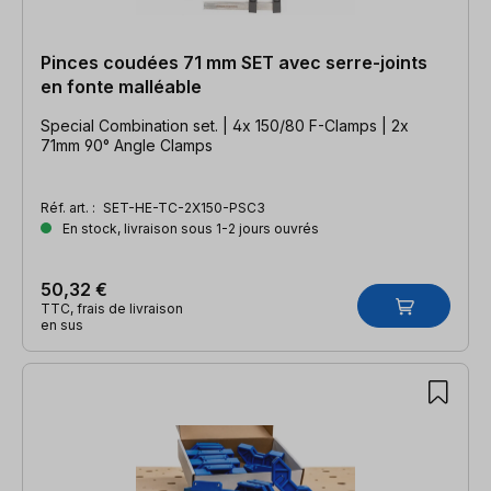
Pinces coudées 71 mm SET avec serre-joints
en fonte malléable
Special Combination set. | 4x 150/80 F-Clamps | 2x
71mm 90° Angle Clamps
Réf. art. :
SET-HE-TC-2X150-PSC3
En stock, livraison sous 1-2 jours ouvrés
50,32 €
TTC, frais de livraison
en sus